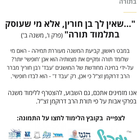
בתורה
"...שאין לך בן חורין, אלא מי שעוסק
בתלמוד תורה"
(פרק ו', משנה ב')
במבט ראשון, קביעת המשנה מעוררת תמיהה - האם מי
שלומד תורה ומקיים את מצוותיה הוא אכן 'חופשי' יותר?
על-ידי בחינה מחודשת של המושגים 'עבד' ו'בן חורין' מברר
הרב דרוקמן זצ"ל כי אכן, רק 'עבד ד' - הוא לבדו חופשי'.
אנו מזמינים אתכם, גם השבוע, להצטרף ללימוד משנה
בפרקי אבות על פי תורת הרב דרוקמן זצ"ל.
לצפייה בקובץ הלימוד לחצו על התמונה: