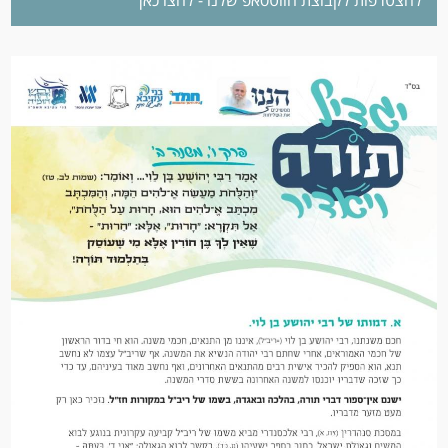
להצטרפות לקבוצת הווטסאפ שלנו - לחצו כאן